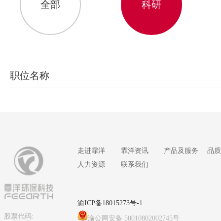
全部
科研
职位名称
走进霏洋
霏洋资讯
产品及服务
品质
人力资源
联系我们
渝ICP备18015273号-1
股票代码:
渝公网安备 50010802002745号