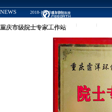
NEWS
2018-10-08 11:04
走进霏洋
霏洋资讯
产品及服务
品质保障
人力资源
联系我
重庆市级院士专家工作站