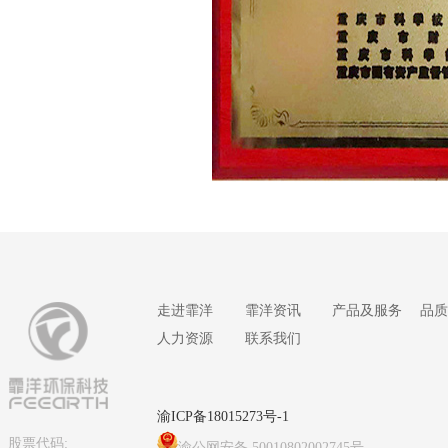
走进霏洋
霏洋资讯
产品及服务
品质
人力资源
联系我们
渝ICP备18015273号-1
股票代码:
渝公网安备 50010802002745号